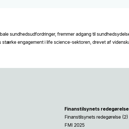
er globale sundhedsudfordringer, fremmer adgang til sundhedsyde
s stærke engagement i life science-sektoren, drevet af videns
Finanstilsynets redegørelse
Finanstilsynets redegørelse (2)
FMI 2025