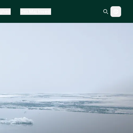
ighed
Om Maj Invest
Search icon