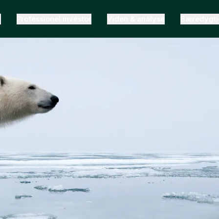
r
Professionel investor
Viden & analyse
Bæredygt