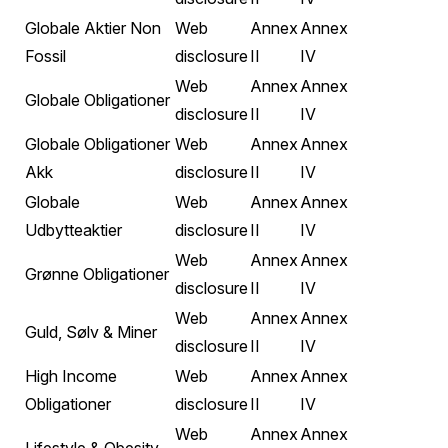
Globale Aktier Non
Web
Annex
Annex
Fossil
disclosure
II
IV
Web
Annex
Annex
Globale Obligationer
disclosure
II
IV
Globale Obligationer
Web
Annex
Annex
Akk
disclosure
II
IV
Globale
Web
Annex
Annex
Udbytteaktier
disclosure
II
IV
Web
Annex
Annex
Grønne Obligationer
disclosure
II
IV
Web
Annex
Annex
Guld, Sølv & Miner
disclosure
II
IV
High Income
Web
Annex
Annex
Obligationer
disclosure
II
IV
Web
Annex
Annex