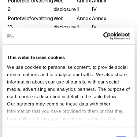
Porteføljeforvaltning
Web
Annex
Annex
9
disclosure
II
IV
Porteføljeforvaltning
Web
Annex
Annex
13
disclosure
II
IV
Porteføljeforvaltning
Web
Annex
Annex
14
disclosure
II
IV
Porteføljeforvaltning
Web
Annex
Annex
This website uses cookies
16
disclosure
II
IV
We use cookies to personalise content, to provide social
Porteføljeforvaltning
Web
Annex
Annex
media features and to analyse our traffic. We also share
19
disclosure
II
IV
information about your use of our site with our social
Porteføljeforvaltning
Web
Annex
Annex
media, advertising and analytics partners. The purpose of
each cookie is described in detail in the table below.
22
disclosure
II
IV
Our partners may combine these data with other
Porteføljeforvaltning
Web
Annex
Annex
information that you have provided to them or that they
23
disclosure
II
IV
have collected from your use of their services. Our
Porteføljeforvaltning
Web
Annex
Annex
partners may use cookies as described below, and they
26
disclosure
II
IV
have their own policies for the protection of personal
Consent