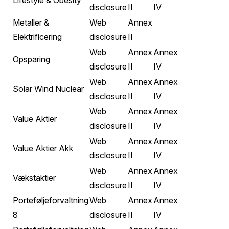
Lifestyle & Obesity
disclosure
II
IV
Metaller &
Web
Annex
Elektrificering
disclosure
II
Web
Annex
Annex
Opsparing
disclosure
II
IV
Web
Annex
Annex
Solar Wind Nuclear
disclosure
II
IV
Web
Annex
Annex
Value Aktier
disclosure
II
IV
Web
Annex
Annex
Value Aktier Akk
disclosure
II
IV
Web
Annex
Annex
Vækstaktier
disclosure
II
IV
Porteføljeforvaltning
Web
Annex
Annex
8
disclosure
II
IV