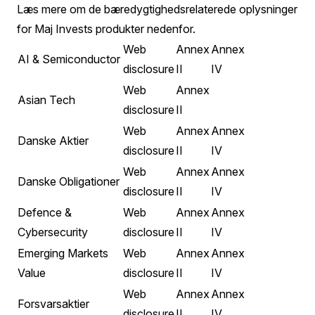
Læs mere om de bæredygtighedsrelaterede oplysninger
for Maj Invests produkter nedenfor.
Web
Annex
Annex
AI & Semiconductor
disclosure
II
IV
Web
Annex
Asian Tech
disclosure
II
Web
Annex
Annex
Danske Aktier
disclosure
II
IV
Web
Annex
Annex
Danske Obligationer
disclosure
II
IV
Defence &
Web
Annex
Annex
Cybersecurity
disclosure
II
IV
Emerging Markets
Web
Annex
Annex
Value
disclosure
II
IV
Web
Annex
Annex
Forsvarsaktier
disclosure
II
IV