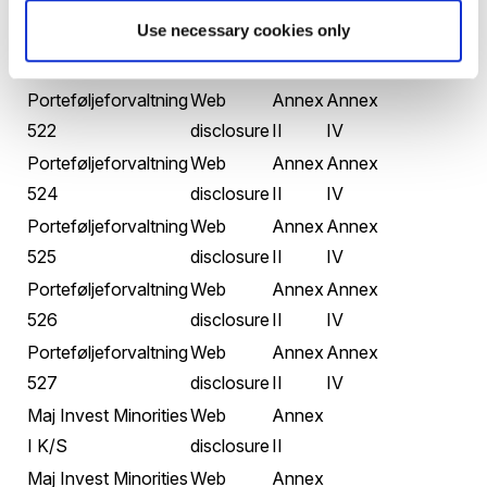
508
disclosure
II
IV
Use necessary cookies only
Porteføljeforvaltning
Web
Annex
Annex
516
disclosure
II
IV
Porteføljeforvaltning
Web
Annex
Annex
522
disclosure
II
IV
Porteføljeforvaltning
Web
Annex
Annex
524
disclosure
II
IV
Porteføljeforvaltning
Web
Annex
Annex
525
disclosure
II
IV
Porteføljeforvaltning
Web
Annex
Annex
526
disclosure
II
IV
Porteføljeforvaltning
Web
Annex
Annex
527
disclosure
II
IV
Maj Invest Minorities
Web
Annex
I K/S
disclosure
II
Maj Invest Minorities
Web
Annex