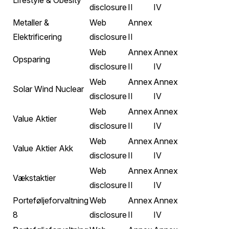
Lifestyle & Obesity
disclosure
II
IV
Metaller &
Web
Annex
Elektrificering
disclosure
II
Web
Annex
Annex
Opsparing
disclosure
II
IV
Web
Annex
Annex
Solar Wind Nuclear
disclosure
II
IV
Web
Annex
Annex
Value Aktier
disclosure
II
IV
Web
Annex
Annex
Value Aktier Akk
disclosure
II
IV
Web
Annex
Annex
Vækstaktier
disclosure
II
IV
Porteføljeforvaltning
Web
Annex
Annex
8
disclosure
II
IV