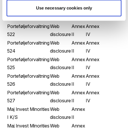
508
disclosure
II
IV
Use necessary cookies only
Porteføljeforvaltning
Web
Annex
Annex
516
disclosure
II
IV
Porteføljeforvaltning
Web
Annex
Annex
522
disclosure
II
IV
Porteføljeforvaltning
Web
Annex
Annex
524
disclosure
II
IV
Porteføljeforvaltning
Web
Annex
Annex
525
disclosure
II
IV
Porteføljeforvaltning
Web
Annex
Annex
526
disclosure
II
IV
Porteføljeforvaltning
Web
Annex
Annex
527
disclosure
II
IV
Maj Invest Minorities
Web
Annex
I K/S
disclosure
II
Maj Invest Minorities
Web
Annex