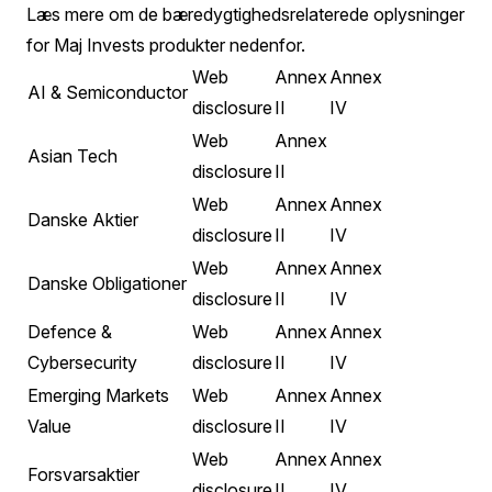
Læs mere om de bæredygtighedsrelaterede oplysninger
for Maj Invests produkter nedenfor.
Web
Annex
Annex
AI & Semiconductor
disclosure
II
IV
Web
Annex
Asian Tech
disclosure
II
Web
Annex
Annex
Danske Aktier
disclosure
II
IV
Web
Annex
Annex
Danske Obligationer
disclosure
II
IV
Defence &
Web
Annex
Annex
Cybersecurity
disclosure
II
IV
Emerging Markets
Web
Annex
Annex
Value
disclosure
II
IV
Web
Annex
Annex
Forsvarsaktier
disclosure
II
IV