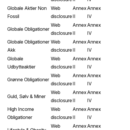
Globale Aktier Non
Web
Annex
Annex
Fossil
disclosure
II
IV
Web
Annex
Annex
Globale Obligationer
disclosure
II
IV
Globale Obligationer
Web
Annex
Annex
Akk
disclosure
II
IV
Globale
Web
Annex
Annex
Udbytteaktier
disclosure
II
IV
Web
Annex
Annex
Grønne Obligationer
disclosure
II
IV
Web
Annex
Annex
Guld, Sølv & Miner
disclosure
II
IV
High Income
Web
Annex
Annex
Obligationer
disclosure
II
IV
Web
Annex
Annex