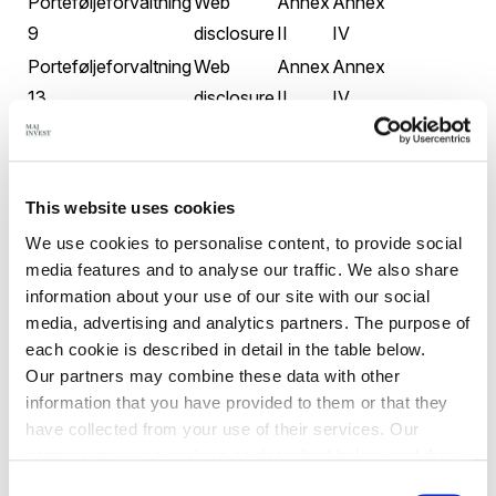
Porteføljeforvaltning
Web
Annex
Annex
9
disclosure
II
IV
Porteføljeforvaltning
Web
Annex
Annex
13
disclosure
II
IV
Porteføljeforvaltning
Web
Annex
Annex
14
disclosure
II
IV
Porteføljeforvaltning
Web
Annex
Annex
This website uses cookies
16
disclosure
II
IV
We use cookies to personalise content, to provide social
Porteføljeforvaltning
Web
Annex
Annex
media features and to analyse our traffic. We also share
19
disclosure
II
IV
information about your use of our site with our social
Porteføljeforvaltning
Web
Annex
Annex
media, advertising and analytics partners. The purpose of
each cookie is described in detail in the table below.
22
disclosure
II
IV
Our partners may combine these data with other
Porteføljeforvaltning
Web
Annex
Annex
information that you have provided to them or that they
23
disclosure
II
IV
have collected from your use of their services. Our
Porteføljeforvaltning
Web
Annex
Annex
partners may use cookies as described below, and they
26
disclosure
II
IV
have their own policies for the protection of personal
Consent